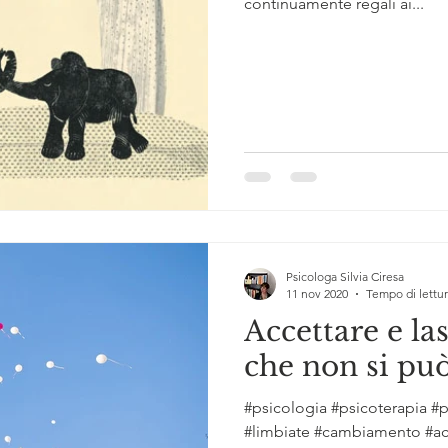
continuamente regali ai...
Psicologa Silvia Ciresa
11 nov 2020
Tempo di lettur
Accettare e la
che non si pu
#psicologia #psicoterapia #p
#limbiate #cambiamento #acc