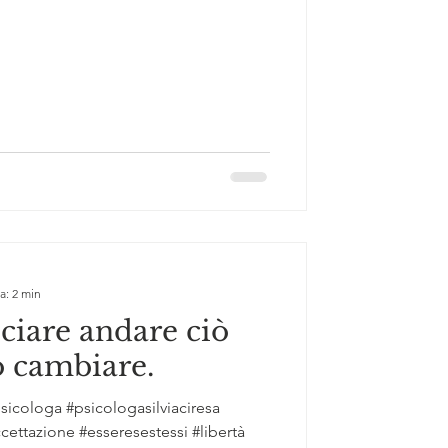
a: 2 min
sciare andare ciò
ò cambiare.
sicologa #psicologasilviaciresa
ettazione #esseresestessi #libertà