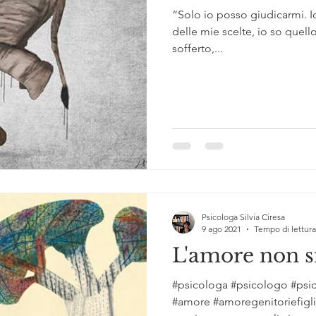
“Solo io posso giudicarmi. Io
delle mie scelte, io so quel
sofferto,...
Psicologa Silvia Ciresa
9 ago 2021
Tempo di lettura
L'amore non s
#psicologa #psicologo #psic
#amore #amoregenitoriefigli