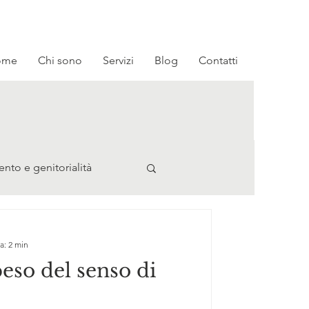
ome
Chi sono
Servizi
Blog
Contatti
nto e genitorialità
a: 2 min
peso del senso di