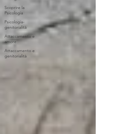
Scoprire la
Psicologia
Psicologia-
genitorialità
Attaccamento e
amore
Attaccamento e
genitorialità