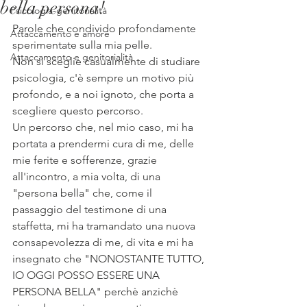
bella persona!
Psicologia-genitorialità
Parole che condivido profondamente 
Attaccamento e amore
sperimentate sulla mia pelle.
Attaccamento e genitorialità
Non si sceglie casualmente di studiare 
psicologia, c'è sempre un motivo più 
profondo, e a noi ignoto, che porta a 
scegliere questo percorso. 
Un percorso che, nel mio caso, mi ha 
portata a prendermi cura di me, delle 
mie ferite e sofferenze, grazie 
all'incontro, a mia volta, di una 
"persona bella" che, come il 
passaggio del testimone di una 
staffetta, mi ha tramandato una nuova 
consapevolezza di me, di vita e mi ha 
insegnato che "NONOSTANTE TUTTO, 
IO OGGI POSSO ESSERE UNA 
PERSONA BELLA" perchè anzichè 