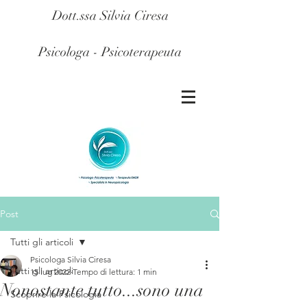
Dott.ssa Silvia Ciresa
Psicologa - Psicoterapeuta
Post
Tutti gli articoli
Psicologa Silvia Ciresa
Tutti gli articoli
15 lug 2022
Tempo di lettura: 1 min
Nonostante tutto...sono una
Scoprire la Psicologia