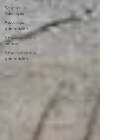
Scoprire la
Psicologia
Psicologia-
genitorialità
Attaccamento e
amore
Attaccamento e
genitorialità